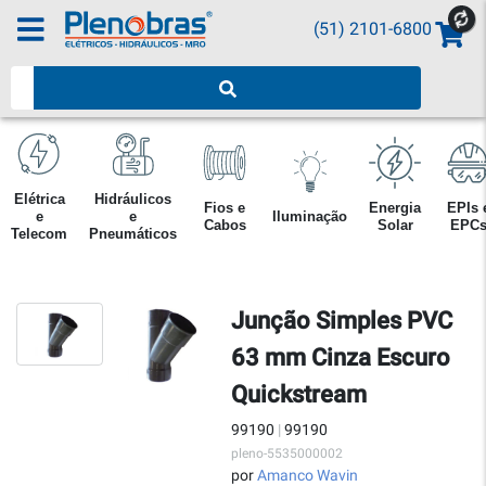
(51) 2101-6800
Pesquisar produtos
Elétrica
Hidráulicos
Fios e
Energia
EPIs 
e
e
Iluminação
Cabos
Solar
EPC
Telecom
Pneumáticos
Junção Simples PVC
63 mm Cinza Escuro
Quickstream
99190
|
99190
pleno-5535000002
por
Amanco Wavin