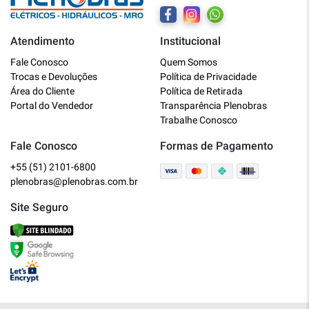
Atendimento
Institucional
Plenobras
Fale Conosco
Quem Somos
Online
Trocas e Devoluções
Política de Privacidade
Área do Cliente
Política de Retirada
Bem vindo a Plenobras! Aqui você
Portal do Vendedor
Transparência Plenobras
encontra toda a linha de materiais
Trabalhe Conosco
elétricos, hidráulicos e MRO.
Fale Conosco
Formas de Pagamento
+55 (51) 2101-6800
O que você deseja?
plenobras@plenobras.com.br
Dúvidas técnicas sobre produtos
Site Seguro
Informações sobre um pedido
Falar com um atendente