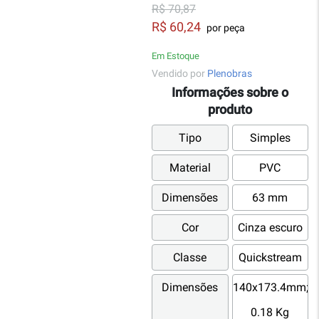
R$ 70,87
R$ 60,24
por peça
Em Estoque
Vendido por
Plenobras
Informações sobre o
produto
Tipo
Simples
Material
PVC
Dimensões
63 mm
Cor
Cinza escuro
Classe
Quickstream
Dimensões
140x173.4mm;
0.18 Kg