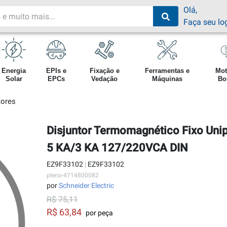
Olá,
Faça seu lo
Energia
EPIs e
Fixação e
Ferramentas e
Mot
Solar
EPCs
Vedação
Máquinas
Bo
tores
Disjuntor Termomagnético Fixo Uni
5 KA/3 KA 127/220VCA DIN
EZ9F33102
|
EZ9F33102
pleno-4714800082
por
Schneider Electric
R$ 75,11
R$ 63,84
por peça