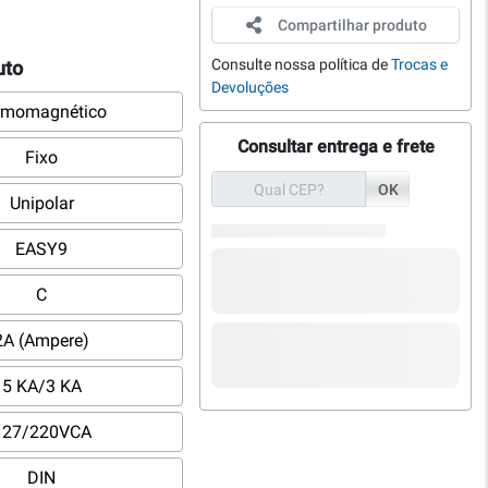
Compartilhar produto
Consulte nossa política de
Trocas e
uto
Devoluções
rmomagnético
Consultar entrega e frete
Fixo
OK
Unipolar
EASY9
C
2A (Ampere)
5 KA/3 KA
127/220VCA
DIN