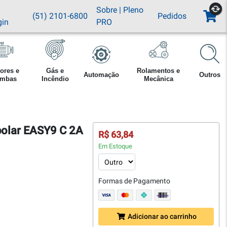
Sobre
|
Pleno
(51) 2101-6800
Pedidos
gin
PRO
ores e
Gás e
Rolamentos e
Automação
Outros
mbas
Incêndio
Mecânica
polar EASY9 C 2A
R$ 63,84
Em Estoque
Formas de Pagamento
Adicionar ao carrinho