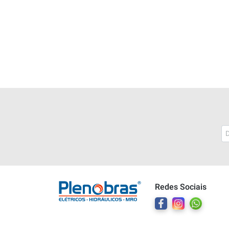
Plenobras
Online
Redes Sociais
Bem vindo a Plenobras! Aqui você
encontra toda a linha de materiais
elétricos, hidráulicos e MRO.