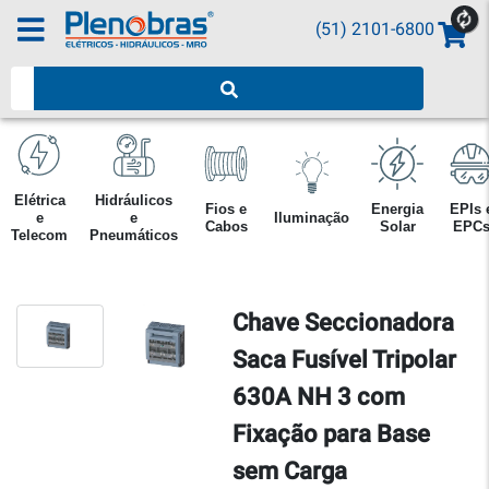
(51) 2101-6800
Pesquisar produtos
Elétrica
Hidráulicos
Fios e
Energia
EPIs 
e
e
Iluminação
Cabos
Solar
EPC
Telecom
Pneumáticos
Chave Seccionadora
Saca Fusível Tripolar
630A NH 3 com
Fixação para Base
sem Carga