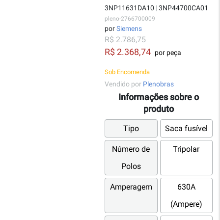
3NP11631DA10
|
3NP44700CA01
pleno-2766700009
por
Siemens
R$ 2.786,75
R$ 2.368,74
por peça
Sob Encomenda
Vendido por
Plenobras
Informações sobre o
produto
Tipo
Saca fusível
Número de
Tripolar
Polos
Amperagem
630A
(Ampere)