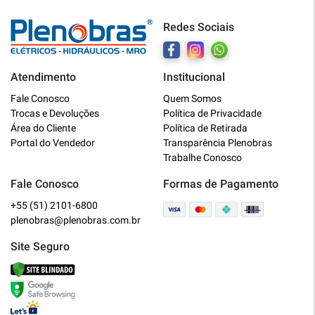
Redes Sociais
Atendimento
Institucional
Plenobras
Fale Conosco
Quem Somos
Online
Trocas e Devoluções
Política de Privacidade
Área do Cliente
Política de Retirada
Bem vindo a Plenobras! Aqui você
Portal do Vendedor
Transparência Plenobras
encontra toda a linha de materiais
Trabalhe Conosco
elétricos, hidráulicos e MRO.
Fale Conosco
Formas de Pagamento
+55 (51) 2101-6800
O que você deseja?
plenobras@plenobras.com.br
Dúvidas técnicas sobre produtos
Site Seguro
Informações sobre um pedido
Falar com um atendente