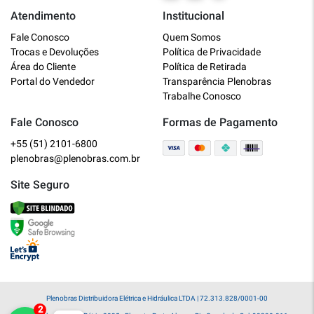
Atendimento
Institucional
Plenobras
Fale Conosco
Quem Somos
Online
Trocas e Devoluções
Política de Privacidade
Área do Cliente
Política de Retirada
Bem vindo a Plenobras! Aqui você
Portal do Vendedor
Transparência Plenobras
encontra toda a linha de materiais
Trabalhe Conosco
elétricos, hidráulicos e MRO.
Fale Conosco
Formas de Pagamento
+55 (51) 2101-6800
O que você deseja?
plenobras@plenobras.com.br
Dúvidas técnicas sobre produtos
Site Seguro
Informações sobre um pedido
Falar com um atendente
Plenobras Distribuidora Elétrica e Hidráulica LTDA | 72.313.828/0001-00