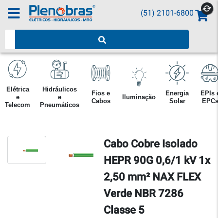
(51) 2101-6800
Pesquisar produtos
Elétrica
Hidráulicos
Fios e
Energia
EPIs 
e
e
Iluminação
Cabos
Solar
EPC
Telecom
Pneumáticos
Cabo Cobre Isolado
HEPR 90G 0,6/1 kV 1x
2,50 mm² NAX FLEX
Verde NBR 7286
Classe 5