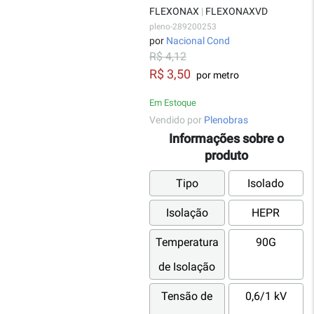
FLEXONAX
|
FLEXONAXVD
pleno-289200253
por
Nacional Cond
R$ 4,12
R$ 3,50
por metro
Em Estoque
Vendido por
Plenobras
Informações sobre o
produto
Tipo
Isolado
Isolação
HEPR
Temperatura
90G
de Isolação
Tensão de
0,6/1 kV