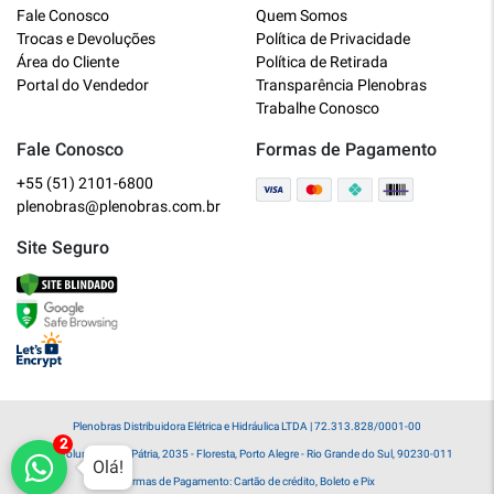
Plenobras
Fale Conosco
Quem Somos
Online
Trocas e Devoluções
Política de Privacidade
Área do Cliente
Política de Retirada
Bem vindo a Plenobras! Aqui você
Portal do Vendedor
Transparência Plenobras
encontra toda a linha de materiais
Trabalhe Conosco
elétricos, hidráulicos e MRO.
Fale Conosco
Formas de Pagamento
+55 (51) 2101-6800
O que você deseja?
plenobras@plenobras.com.br
Dúvidas técnicas sobre produtos
Site Seguro
Informações sobre um pedido
Falar com um atendente
Plenobras Distribuidora Elétrica e Hidráulica LTDA | 72.313.828/0001-00
Av. Voluntários da Pátria, 2035 - Floresta, Porto Alegre - Rio Grande do Sul, 90230-011
Olá!
Formas de Pagamento: Cartão de crédito, Boleto e Pix