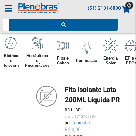
(51) 2101-6800
Pesquisar produtos
Elétrica
Hidráulicos
Fios e
Energia
EPIs 
e
e
Iluminação
Cabos
Solar
EPC
Telecom
Pneumáticos
Fita Isolante Lata
200ML Líquida PR
BD1
|
BD1
pleno-3712700854
por
Tapmatic
R$ 0,00