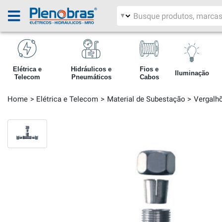
Filtrar por área
Pesquisar produtos
Elétrica e
Hidráulicos e
Fios e
Iluminação
Telecom
Pneumáticos
Cabos
Home
Elétrica e Telecom
Material de Subestação
Vergalh