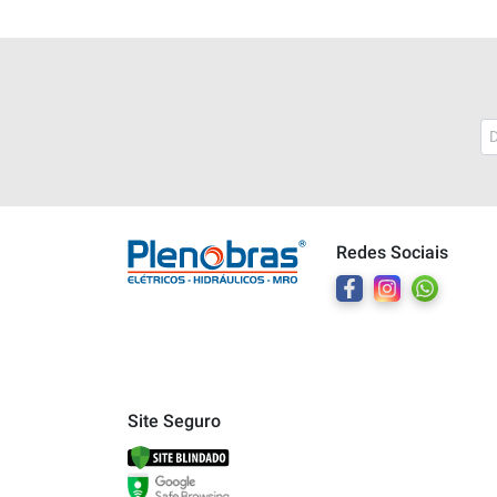
Plenobras
Online
Redes Sociais
Bem vindo a Plenobras! Aqui você
encontra toda a linha de materiais
elétricos, hidráulicos e MRO.
O que você deseja?
Dúvidas técnicas sobre produtos
Site Seguro
Informações sobre um pedido
Falar com um atendente