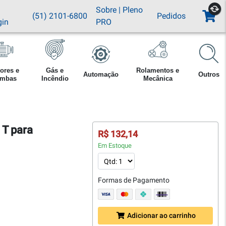
Sobre
|
Pleno
(51) 2101-6800
Pedidos
gin
PRO
ores e
Gás e
Rolamentos e
Automação
Outros
mbas
Incêndio
Mecânica
 T para
R$ 132,14
Em Estoque
Formas de Pagamento
Adicionar ao carrinho