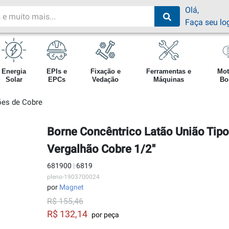
Olá,
Faça seu lo
Energia
EPIs e
Fixação e
Ferramentas e
Mot
Solar
EPCs
Vedação
Máquinas
Bo
ões de Cobre
Borne Concêntrico Latão União Tipo
Vergalhão Cobre 1/2"
681900
|
6819
pleno-1903700024
por
Magnet
R$ 155,46
R$ 132,14
por peça