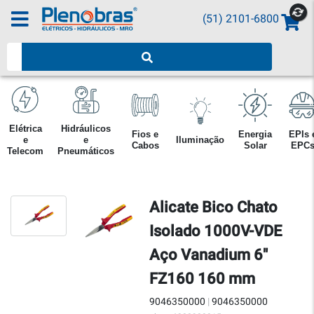
(51) 2101-6800
Pesquisar produtos
Elétrica
Hidráulicos
Fios e
Energia
EPIs 
e
e
Iluminação
Cabos
Solar
EPC
Telecom
Pneumáticos
Alicate Bico Chato
Isolado 1000V-VDE
Aço Vanadium 6"
FZ160 160 mm
9046350000
|
9046350000