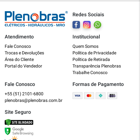
Redes Sociais
Atendimento
Institucional
Plenobras
Fale Conosco
Quem Somos
Online
Trocas e Devoluções
Política de Privacidade
Área do Cliente
Política de Retirada
Bem vindo a Plenobras! Aqui você
Portal do Vendedor
Transparência Plenobras
encontra toda a linha de materiais
Trabalhe Conosco
elétricos, hidráulicos e MRO.
Fale Conosco
Formas de Pagamento
+55 (51) 2101-6800
O que você deseja?
plenobras@plenobras.com.br
Dúvidas técnicas sobre produtos
Site Seguro
Informações sobre um pedido
Falar com um atendente