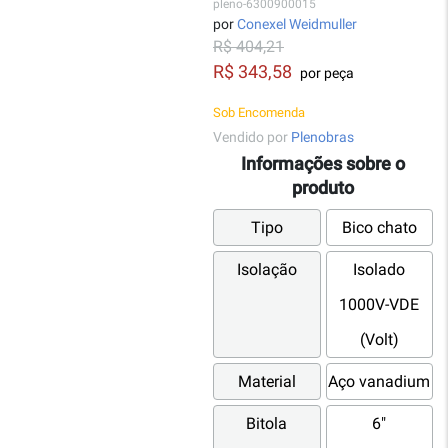
pleno-6300900015
por
Conexel Weidmuller
R$ 404,21
R$ 343,58
por peça
Sob Encomenda
Vendido por
Plenobras
Informações sobre o
produto
Tipo
Bico chato
Isolação
Isolado
1000V-VDE
(Volt)
Material
Aço vanadium
Bitola
6"