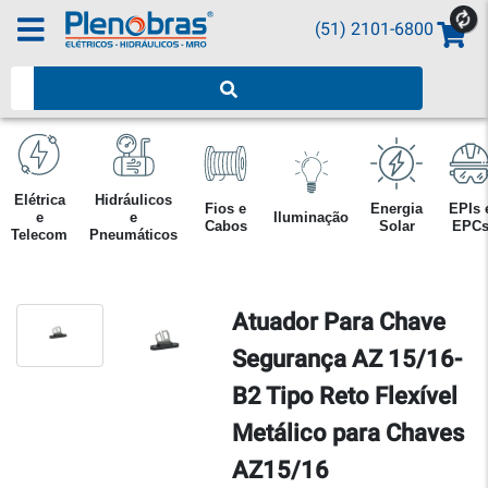
(51) 2101-6800
Pesquisar produtos
Elétrica
Hidráulicos
Fios e
Energia
EPIs 
e
e
Iluminação
Cabos
Solar
EPC
Telecom
Pneumáticos
Atuador Para Chave
Segurança AZ 15/16-
B2 Tipo Reto Flexível
Metálico para Chaves
AZ15/16