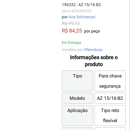
196332
|
AZ 15/16 B2
pleno-4058500020
por
Ace Schmersal
R$ 99,12
R$ 84,25
por peça
Em Estoque
Vendido por
Plenobras
Informações sobre o
produto
Tipo
Para chave
segurança
Modelo
AZ 15/16-B2
Aplicação
Tipo reto
flexível