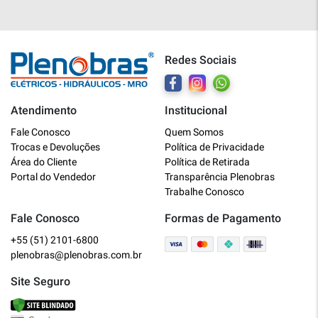
Redes Sociais
Atendimento
Institucional
Plenobras
Fale Conosco
Quem Somos
Online
Trocas e Devoluções
Política de Privacidade
Área do Cliente
Política de Retirada
Bem vindo a Plenobras! Aqui você
Portal do Vendedor
Transparência Plenobras
encontra toda a linha de materiais
Trabalhe Conosco
elétricos, hidráulicos e MRO.
Fale Conosco
Formas de Pagamento
+55 (51) 2101-6800
O que você deseja?
plenobras@plenobras.com.br
Dúvidas técnicas sobre produtos
Site Seguro
Informações sobre um pedido