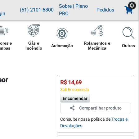
Sobre
|
Pleno
(51) 2101-6800
Pedidos
gin
PRO
ores e
Gás e
Rolamentos e
Automação
Outros
mbas
Incêndio
Mecânica
eor
R$ 14,69
Sob Encomenda
Encomendar
Compartilhar produto
Consulte nossa política de
Trocas e
Devoluções