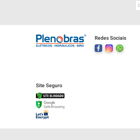
Plenobras
Online
Redes Sociais
Bem vindo a Plenobras! Aqui você
encontra toda a linha de materiais
elétricos, hidráulicos e MRO.
O que você deseja?
Dúvidas técnicas sobre produtos
Site Seguro
Informações sobre um pedido
Falar com um atendente