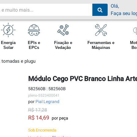
Olá,
Faça seu lo
Energia
EPIs e
Fixação e
Ferramentas e
Mot
Solar
EPCs
Vedação
Máquinas
Bo
s, tomadas e plugu
Módulo Cego PVC Branco Linha Art
582560B
|
582560B
pleno-5523400041
por
Pial Legrand
R$ 17,28
R$ 14,69
por peça
Sob Encomenda