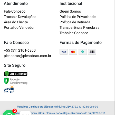
Atendimento
Institucional
Plenobras
Fale Conosco
Quem Somos
Online
Trocas e Devoluções
Política de Privacidade
Área do Cliente
Política de Retirada
Bem vindo a Plenobras! Aqui você
Portal do Vendedor
Transparência Plenobras
encontra toda a linha de materiais
Trabalhe Conosco
elétricos, hidráulicos e MRO.
Fale Conosco
Formas de Pagamento
+55 (51) 2101-6800
O que você deseja?
plenobras@plenobras.com.br
Dúvidas técnicas sobre produtos
Site Seguro
Informações sobre um pedido
Falar com um atendente
Plenobras Distribuidora Elétrica e Hidráulica LTDA | 72.313.828/0001-00
Av. Voluntários da Pátria, 2035 - Floresta, Porto Alegre - Rio Grande do Sul, 90230-011