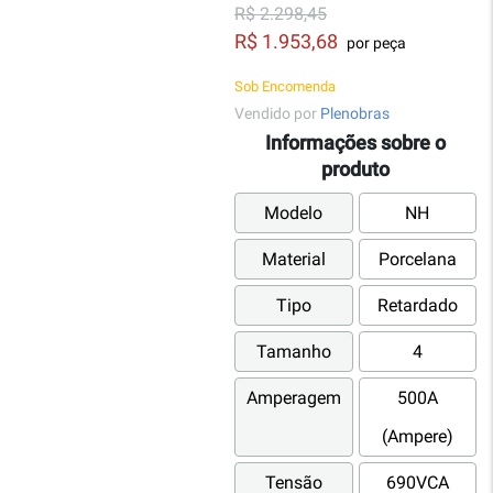
R$ 2.298,45
R$ 1.953,68
por peça
Sob Encomenda
Vendido por
Plenobras
Informações sobre o
produto
Modelo
NH
Material
Porcelana
Tipo
Retardado
Tamanho
4
Amperagem
500A
(Ampere)
Tensão
690VCA