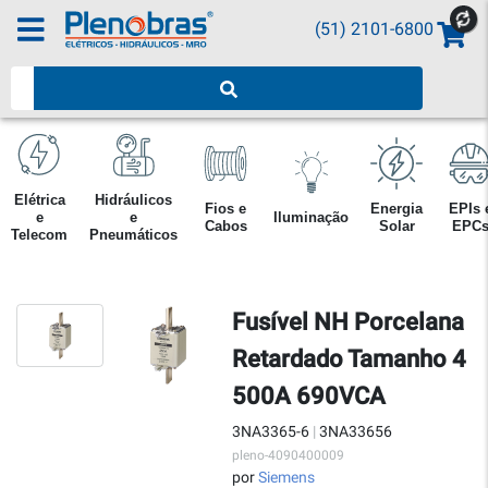
(51) 2101-6800
Pesquisar produtos
Elétrica
Hidráulicos
Fios e
Energia
EPIs 
e
e
Iluminação
Cabos
Solar
EPC
Telecom
Pneumáticos
Fusível NH Porcelana
Retardado Tamanho 4
500A 690VCA
3NA3365-6
|
3NA33656
pleno-4090400009
por
Siemens