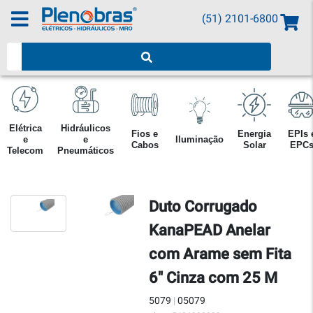
(51) 2101-6800
Pesquisar produtos
Elétrica
Hidráulicos
Fios e
Energia
EPIs 
e
e
Iluminação
Cabos
Solar
EPC
Telecom
Pneumáticos
Duto Corrugado
KanaPEAD Anelar
com Arame sem Fita
6" Cinza com 25 M
5079
|
05079