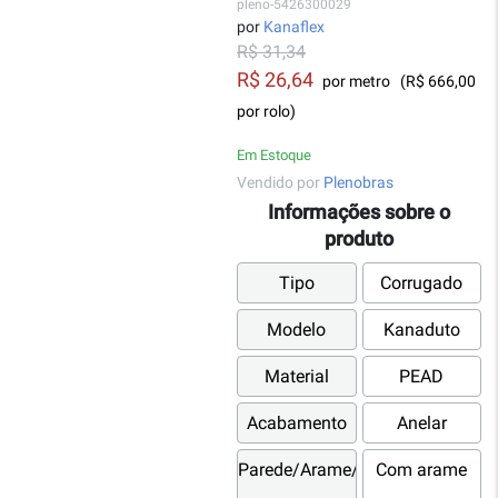
pleno-5426300029
por
Kanaflex
R$ 31,34
R$ 26,64
por metro
(R$ 666,00
por rolo)
Em Estoque
Vendido por
Plenobras
Informações sobre o
produto
Tipo
Corrugado
Modelo
Kanaduto
Material
PEAD
Acabamento
Anelar
Parede/Arame/Fita/Fio
Com arame