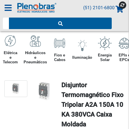
(51) 2101-6800
Pesquisar produtos
Elétrica
Hidráulicos
Fios e
Energia
EPIs 
e
e
Iluminação
Cabos
Solar
EPC
Telecom
Pneumáticos
Disjuntor
Termomagnético Fixo
Tripolar A2A 150A 10
KA 380VCA Caixa
Moldada