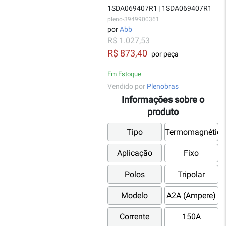
1SDA069407R1
|
1SDA069407R1
pleno-3949900361
por
Abb
R$ 1.027,53
R$ 873,40
por peça
Em Estoque
Vendido por
Plenobras
Informações sobre o
produto
Tipo
Termomagnético
Aplicação
Fixo
Polos
Tripolar
Modelo
A2A (Ampere)
Corrente
150A