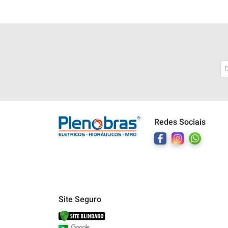
Plenobras
Online
Redes Sociais
Bem vindo a Plenobras! Aqui você
encontra toda a linha de materiais
elétricos, hidráulicos e MRO.
O que você deseja?
Dúvidas técnicas sobre produtos
Site Seguro
Informações sobre um pedido