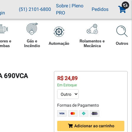
Sobre
|
Pleno
(51) 2101-6800
Pedidos
gin
PRO
ores e
Gás e
Rolamentos e
Automação
Outros
mbas
Incêndio
Mecânica
32A 690VCA
R$ 24,89
Em Estoque
Formas de Pagamento
Adicionar ao carrinho