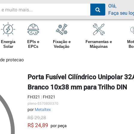
Olá,
Faça seu lo
Energia
EPIs e
Fixação e
Ferramentas e
Mot
Solar
EPCs
Vedação
Máquinas
Bo
 de protecao
Porta Fusível Cilíndrico Unipolar 
Branco 10x38 mm para Trilho DIN
FH321
|
FH321
pleno-5570800370
por
Metaltex
R$ 29,28
R$ 24,89
por peça