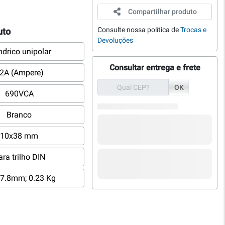
Compartilhar produto
Consulte nossa política de
Trocas e
uto
Devoluções
índrico unipolar
Consultar entrega e frete
2A (Ampere)
OK
690VCA
Branco
10x38 mm
ara trilho DIN
7.8mm; 0.23 Kg