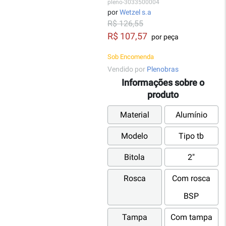
pleno-3033500004
por
Wetzel s.a
R$ 126,55
R$ 107,57
por peça
Sob Encomenda
Vendido por
Plenobras
Informações sobre o
produto
Material
Alumínio
Modelo
Tipo tb
Bitola
2"
Rosca
Com rosca
BSP
Tampa
Com tampa