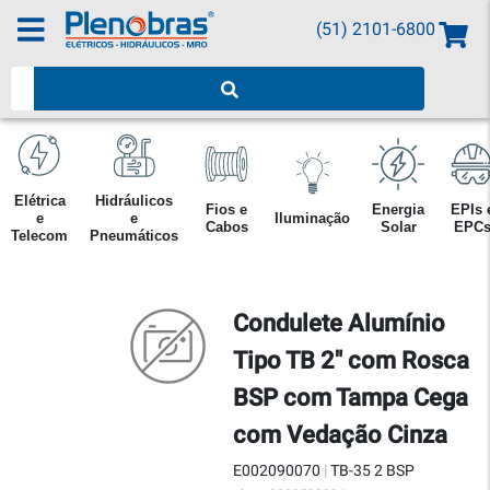
(51) 2101-6800
Pesquisar produtos
Elétrica
Hidráulicos
Fios e
Energia
EPIs 
e
e
Iluminação
Cabos
Solar
EPC
Telecom
Pneumáticos
Condulete Alumínio
Tipo TB 2" com Rosca
BSP com Tampa Cega
com Vedação Cinza
E002090070
|
TB-35 2 BSP