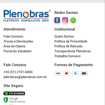
Redes Sociais
Atendimento
Institucional
Plenobras
Fale Conosco
Quem Somos
Online
Trocas e Devoluções
Política de Privacidade
Área do Cliente
Política de Retirada
Bem vindo a Plenobras! Aqui você
Portal do Vendedor
Transparência Plenobras
encontra toda a linha de materiais
Trabalhe Conosco
elétricos, hidráulicos e MRO.
Fale Conosco
Formas de Pagamento
+55 (51) 2101-6800
O que você deseja?
plenobras@plenobras.com.br
Dúvidas técnicas sobre produtos
Site Seguro
Informações sobre um pedido
Falar com um atendente