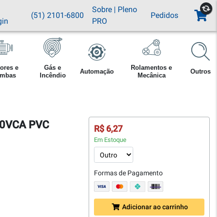
Sobre
|
Pleno
(51) 2101-6800
Pedidos
gin
PRO
ores e
Gás e
Rolamentos e
Automação
Outros
mbas
Incêndio
Mecânica
250VCA PVC
R$ 6,27
Em Estoque
Formas de Pagamento
Adicionar ao carrinho