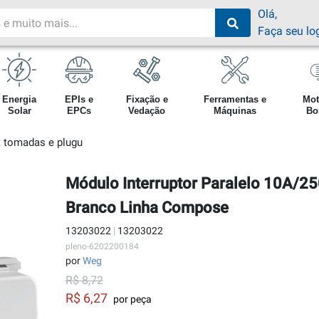
Olá,
Faça seu lo
Energia
EPIs e
Fixação e
Ferramentas e
Mot
Solar
EPCs
Vedação
Máquinas
Bo
s, tomadas e plugu
Módulo Interruptor Paralelo 10A/
Branco Linha Compose
13203022
|
13203022
pleno-6202200184
por
Weg
R$ 8,72
R$ 6,27
por peça