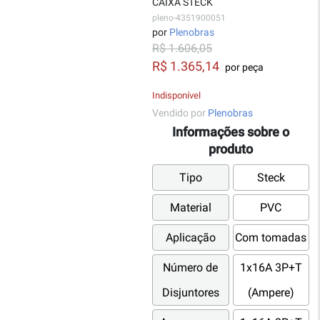
CAIXA STECK
pleno-4351900051
por
Plenobras
R$ 1.606,05
R$ 1.365,14
por peça
Indisponível
Vendido por
Plenobras
Informações sobre o
produto
Tipo
Steck
Material
PVC
Aplicação
Com tomadas
Número de
1x16A 3P+T
Disjuntores
(Ampere)