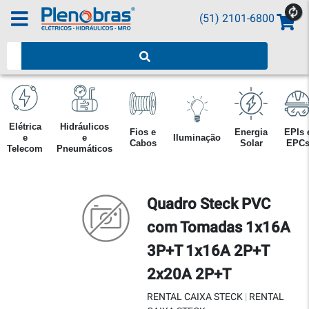
(51) 2101-6800
Pesquisar produtos
Elétrica
Hidráulicos
Fios e
Energia
EPIs 
e
e
Iluminação
Cabos
Solar
EPC
Telecom
Pneumáticos
Quadro Steck PVC
com Tomadas 1x16A
3P+T 1x16A 2P+T
2x20A 2P+T
RENTAL CAIXA STECK
|
RENTAL