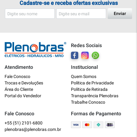
Cadastre-se e receba ofertas exclusivas
Enviar
Redes Sociais
Atendimento
Institucional
Plenobras
Fale Conosco
Quem Somos
Online
Trocas e Devoluções
Política de Privacidade
Área do Cliente
Política de Retirada
Bem vindo a Plenobras! Aqui você
Portal do Vendedor
Transparência Plenobras
encontra toda a linha de materiais
Trabalhe Conosco
elétricos, hidráulicos e MRO.
Fale Conosco
Formas de Pagamento
+55 (51) 2101-6800
O que você deseja?
plenobras@plenobras.com.br
Dúvidas técnicas sobre produtos