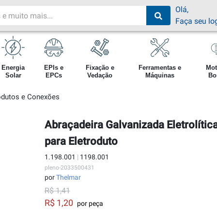
Olá,
Faça seu lo
Energia
EPIs e
Fixação e
Ferramentas e
Mot
Solar
EPCs
Vedação
Máquinas
Bo
odutos e Conexões
Abraçadeira Galvanizada Eletrolíti
para Eletroduto
1.198.001
|
1198.001
pleno-2033500431
por
Thelmar
R$ 1,41
R$ 1,20
por peça