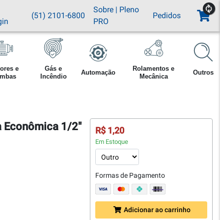
Sobre
|
Pleno
(51) 2101-6800
Pedidos
gin
PRO
ores e
Gás e
Rolamentos e
Automação
Outros
mbas
Incêndio
Mecânica
ca Econômica 1/2"
R$ 1,20
Em Estoque
Formas de Pagamento
Adicionar ao carrinho