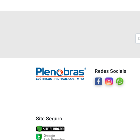
Plenobras
Online
Redes Sociais
Bem vindo a Plenobras! Aqui você
encontra toda a linha de materiais
elétricos, hidráulicos e MRO.
O que você deseja?
Dúvidas técnicas sobre produtos
Site Seguro
Informações sobre um pedido
Falar com um atendente