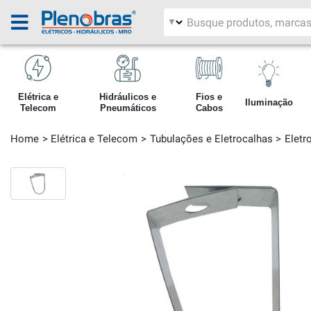
Filtrar por área
Pesquisar produtos
Elétrica e
Hidráulicos e
Fios e
Iluminação
Telecom
Pneumáticos
Cabos
Home
Elétrica e Telecom
Tubulações e Eletrocalhas
Eletr