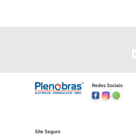
Plenobras
Online
Redes Sociais
Bem vindo a Plenobras! Aqui você
encontra toda a linha de materiais
elétricos, hidráulicos e MRO.
O que você deseja?
Dúvidas técnicas sobre produtos
Site Seguro