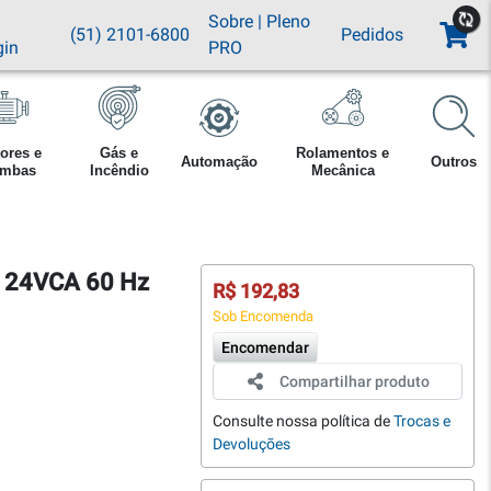
Sobre
|
Pleno
(51) 2101-6800
Pedidos
gin
PRO
ores e
Gás e
Rolamentos e
Automação
Outros
mbas
Incêndio
Mecânica
A 24VCA 60 Hz
R$ 192,83
Sob Encomenda
Encomendar
Compartilhar produto
Consulte nossa política de
Trocas e
Devoluções