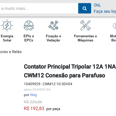
Olá,
Faça seu lo
Energia
EPIs e
Fixação e
Ferramentas e
Mot
Solar
EPCs
Vedação
Máquinas
Bo
ores e Relés
Contator Principal Tripolar 12A 1N
CWM12 Conexão para Parafuso
10409929
|
CWM12-10-30V04
pleno-3539800184
por
Weg
R$ 226,86
R$ 192,83
por peça