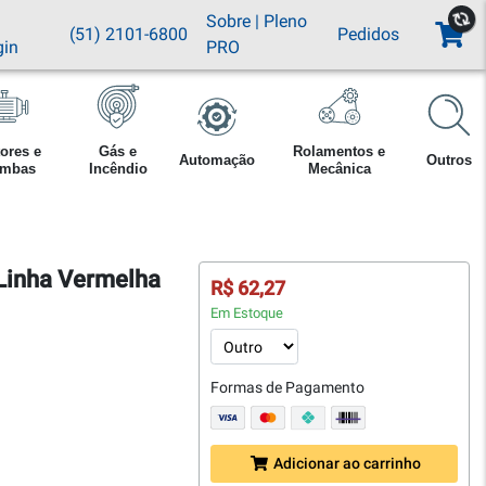
Sobre
|
Pleno
(51) 2101-6800
Pedidos
gin
PRO
ores e
Gás e
Rolamentos e
Automação
Outros
mbas
Incêndio
Mecânica
inha Vermelha
R$ 62,27
Em Estoque
Formas de Pagamento
Adicionar ao carrinho