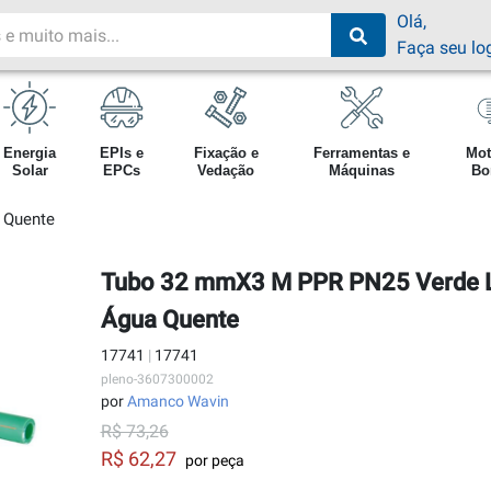
Olá,
Faça seu lo
Energia
EPIs e
Fixação e
Ferramentas e
Mot
Solar
EPCs
Vedação
Máquinas
Bo
 Quente
Tubo 32 mmX3 M PPR PN25 Verde L
Água Quente
17741
|
17741
pleno-3607300002
por
Amanco Wavin
R$ 73,26
R$ 62,27
por peça