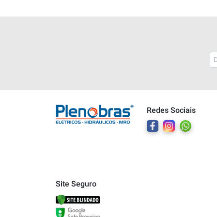
Plenobras
Online
Redes Sociais
Bem vindo a Plenobras! Aqui você
encontra toda a linha de materiais
elétricos, hidráulicos e MRO.
O que você deseja?
Dúvidas técnicas sobre produtos
Site Seguro
Informações sobre um pedido
Falar com um atendente