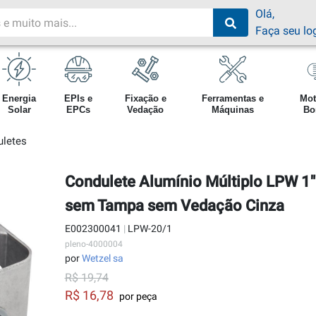
Olá,
Faça seu lo
Energia
EPIs e
Fixação e
Ferramentas e
Mot
Solar
EPCs
Vedação
Máquinas
Bo
uletes
Condulete Alumínio Múltiplo LPW 1
sem Tampa sem Vedação Cinza
E002300041
|
LPW-20/1
pleno-4000004
por
Wetzel sa
R$ 19,74
R$ 16,78
por peça