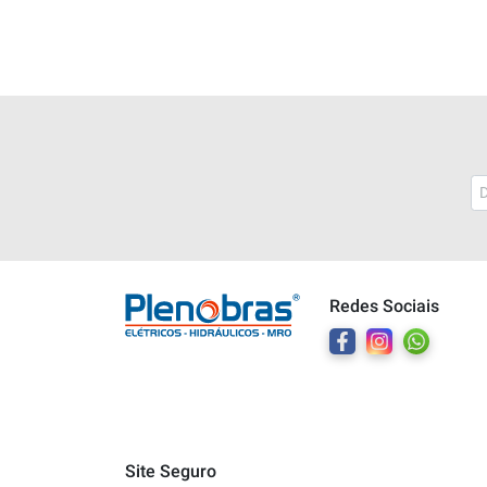
Plenobras
Online
Redes Sociais
Bem vindo a Plenobras! Aqui você
encontra toda a linha de materiais
elétricos, hidráulicos e MRO.
O que você deseja?
Dúvidas técnicas sobre produtos
Site Seguro