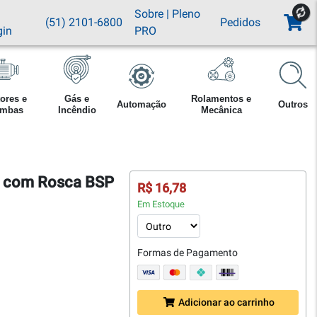
Sobre
|
Pleno
(51) 2101-6800
Pedidos
gin
PRO
ores e
Gás e
Rolamentos e
Automação
Outros
mbas
Incêndio
Mecânica
" com Rosca BSP
R$ 16,78
Em Estoque
Formas de Pagamento
Adicionar ao carrinho