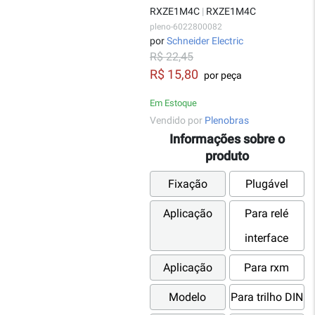
RXZE1M4C
|
RXZE1M4C
pleno-6022800082
por
Schneider Electric
R$ 22,45
R$ 15,80
por peça
Em Estoque
Vendido por
Plenobras
Informações sobre o
produto
Fixação
Plugável
Aplicação
Para relé
interface
Aplicação
Para rxm
Modelo
Para trilho DIN