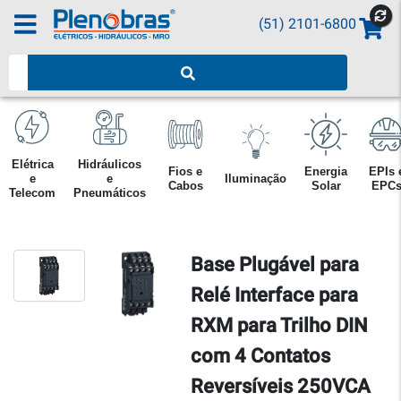
(51) 2101-6800
Pesquisar produtos
Elétrica
Hidráulicos
Fios e
Energia
EPIs 
e
e
Iluminação
Cabos
Solar
EPC
Telecom
Pneumáticos
Base Plugável para
Relé Interface para
RXM para Trilho DIN
com 4 Contatos
Reversíveis 250VCA