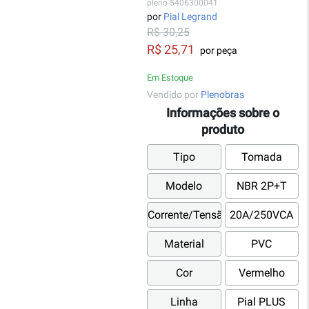
pleno-5406300041
por
Pial Legrand
R$ 30,25
R$ 25,71
por peça
Em Estoque
Vendido por
Plenobras
Informações sobre o
produto
Tipo
Tomada
Modelo
NBR 2P+T
Corrente/Tensão
20A/250VCA
Material
PVC
Cor
Vermelho
Linha
Pial PLUS