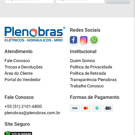
Redes Sociais
Atendimento
Institucional
Plenobras
Fale Conosco
Quem Somos
Online
Trocas e Devoluções
Política de Privacidade
Área do Cliente
Política de Retirada
Bem vindo a Plenobras! Aqui você
Portal do Vendedor
Transparência Plenobras
encontra toda a linha de materiais
Trabalhe Conosco
elétricos, hidráulicos e MRO.
Fale Conosco
Formas de Pagamento
+55 (51) 2101-6800
O que você deseja?
plenobras@plenobras.com.br
Dúvidas técnicas sobre produtos
Site Seguro
Informações sobre um pedido