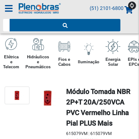
(51) 2101-6800
Pesquisar produtos
Elétrica
Hidráulicos
Fios e
Energia
EPIs 
e
e
Iluminação
Cabos
Solar
EPC
Telecom
Pneumáticos
Módulo Tomada NBR
2P+T 20A/250VCA
PVC Vermelho Linha
Pial PLUS Mais
615079VM
|
615079VM