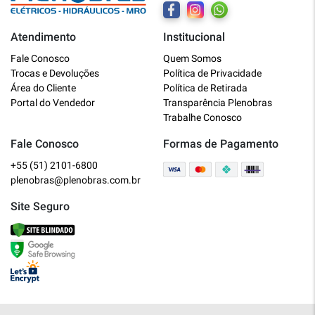
Atendimento
Institucional
Plenobras
Fale Conosco
Quem Somos
Online
Trocas e Devoluções
Política de Privacidade
Área do Cliente
Política de Retirada
Bem vindo a Plenobras! Aqui você
Portal do Vendedor
Transparência Plenobras
encontra toda a linha de materiais
Trabalhe Conosco
elétricos, hidráulicos e MRO.
Fale Conosco
Formas de Pagamento
+55 (51) 2101-6800
O que você deseja?
plenobras@plenobras.com.br
Dúvidas técnicas sobre produtos
Site Seguro
Informações sobre um pedido
Falar com um atendente