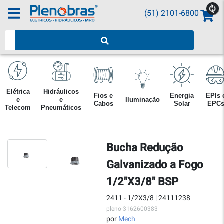
(51) 2101-6800
Pesquisar produtos
Elétrica
Hidráulicos
Fios e
Energia
EPIs 
e
e
Iluminação
Cabos
Solar
EPC
Telecom
Pneumáticos
Bucha Redução
Galvanizado a Fogo
1/2"X3/8" BSP
2411 - 1/2X3/8
|
24111238
pleno-3162600383
por
Mech