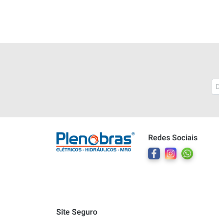
Plenobras
Online
Redes Sociais
Bem vindo a Plenobras! Aqui você
encontra toda a linha de materiais
elétricos, hidráulicos e MRO.
O que você deseja?
Dúvidas técnicas sobre produtos
Site Seguro