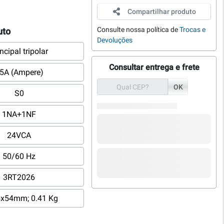
Compartilhar produto
Consulte nossa política de
Trocas e
uto
Devoluções
ncipal tripolar
Consultar entrega e frete
5A (Ampere)
OK
S0
1NA+1NF
24VCA
50/60 Hz
3RT2026
5x54mm; 0.41 Kg