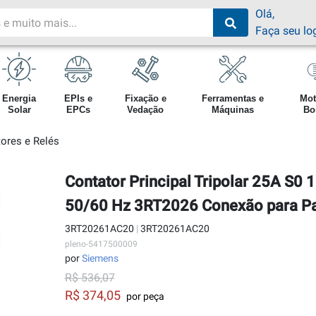
Olá,
Faça seu lo
Energia
EPIs e
Fixação e
Ferramentas e
Mot
Solar
EPCs
Vedação
Máquinas
Bo
ores e Relés
Contator Principal Tripolar 25A S
50/60 Hz 3RT2026 Conexão para P
3RT20261AC20
|
3RT20261AC20
pleno-5417500009
por
Siemens
R$ 536,07
R$ 374,05
por peça