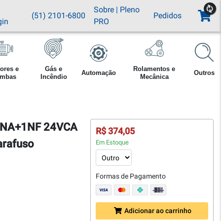
Sobre
|
Pleno
(51) 2101-6800
Pedidos
gin
PRO
ores e
Gás e
Rolamentos e
Automação
Outros
mbas
Incêndio
Mecânica
0 1NA+1NF 24VCA
R$ 374,05
arafuso
Em Estoque
Formas de Pagamento
Adicionar ao carrinho