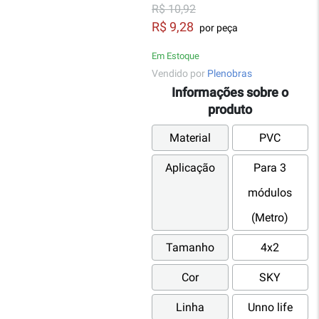
R$ 10,92
R$ 9,28
por peça
Em Estoque
Vendido por
Plenobras
Informações sobre o
produto
Material
PVC
Aplicação
Para 3
módulos
(Metro)
Tamanho
4x2
Cor
SKY
Linha
Unno life