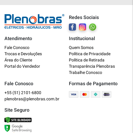
Redes Sociais
Atendimento
Institucional
Plenobras
Fale Conosco
Quem Somos
Online
Trocas e Devoluções
Política de Privacidade
Área do Cliente
Política de Retirada
Bem vindo a Plenobras! Aqui você
Portal do Vendedor
Transparência Plenobras
encontra toda a linha de materiais
Trabalhe Conosco
elétricos, hidráulicos e MRO.
Fale Conosco
Formas de Pagamento
+55 (51) 2101-6800
O que você deseja?
plenobras@plenobras.com.br
Dúvidas técnicas sobre produtos
Site Seguro
Informações sobre um pedido
Falar com um atendente