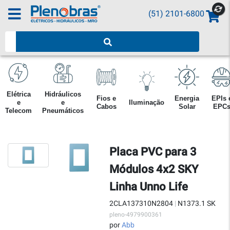
(51) 2101-6800
Pesquisar produtos
Elétrica
Hidráulicos
Fios e
Energia
EPIs 
e
e
Iluminação
Cabos
Solar
EPC
Telecom
Pneumáticos
Placa PVC para 3
Módulos 4x2 SKY
Linha Unno Life
2CLA137310N2804
|
N1373.1 SK
pleno-4979900361
por
Abb