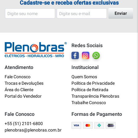
Cadastre-se e receba ofertas exclusivas
Enviar
Redes Sociais
Atendimento
Institucional
Plenobras
Fale Conosco
Quem Somos
Online
Trocas e Devoluções
Política de Privacidade
Área do Cliente
Política de Retirada
Bem vindo a Plenobras! Aqui você
Portal do Vendedor
Transparência Plenobras
encontra toda a linha de materiais
Trabalhe Conosco
elétricos, hidráulicos e MRO.
Fale Conosco
Formas de Pagamento
+55 (51) 2101-6800
O que você deseja?
plenobras@plenobras.com.br
Dúvidas técnicas sobre produtos