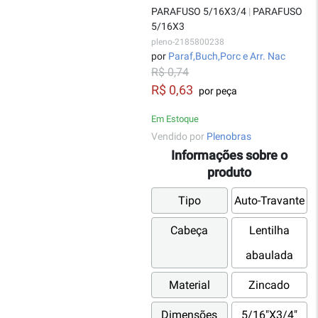
PARAFUSO 5/16X3/4
|
PARAFUSO
5/16X3
pleno-2185800238
por
Paraf,Buch,Porc e Arr. Nac
R$ 0,74
R$ 0,63
por peça
Em Estoque
Vendido por
Plenobras
Informações sobre o
produto
Tipo
Auto-Travante
Cabeça
Lentilha
abaulada
Material
Zincado
Dimensões
5/16"X3/4"