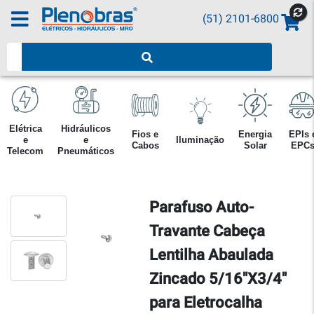
(51) 2101-6800
Pesquisar produtos
Elétrica
Hidráulicos
Fios e
Energia
EPIs 
e
e
Iluminação
Cabos
Solar
EPC
Telecom
Pneumáticos
Parafuso Auto-
Travante Cabeça
Lentilha Abaulada
Zincado 5/16"X3/4"
para Eletrocalha