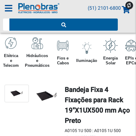
(51) 2101-6800
Pesquisar produtos
Elétrica
Hidráulicos
Fios e
Energia
EPIs 
e
e
Iluminação
Cabos
Solar
EPC
Telecom
Pneumáticos
Bandeja Fixa 4
Fixações para Rack
19"X1UX500 mm Aço
Preto
A0105 1U 500
|
A0105 1U 500