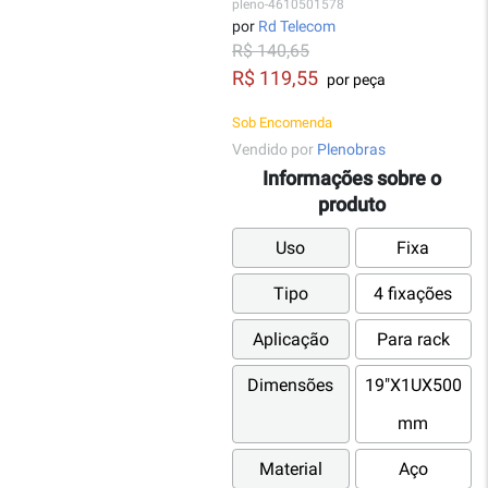
pleno-4610501578
por
Rd Telecom
R$ 140,65
R$ 119,55
por peça
Sob Encomenda
Vendido por
Plenobras
Informações sobre o
produto
Uso
Fixa
Tipo
4 fixações
Aplicação
Para rack
Dimensões
19"X1UX500
mm
Material
Aço