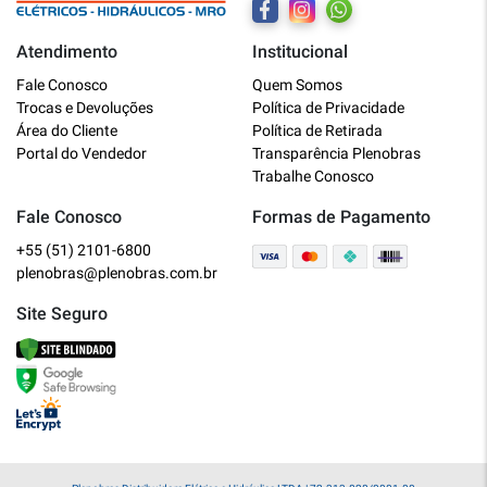
Atendimento
Institucional
Plenobras
Fale Conosco
Quem Somos
Online
Trocas e Devoluções
Política de Privacidade
Área do Cliente
Política de Retirada
Bem vindo a Plenobras! Aqui você
Portal do Vendedor
Transparência Plenobras
encontra toda a linha de materiais
Trabalhe Conosco
elétricos, hidráulicos e MRO.
Fale Conosco
Formas de Pagamento
+55 (51) 2101-6800
O que você deseja?
plenobras@plenobras.com.br
Dúvidas técnicas sobre produtos
Site Seguro
Informações sobre um pedido
Falar com um atendente