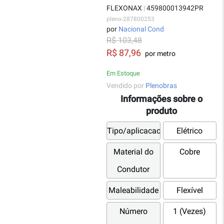
FLEXONAX
|
459800013942PR
pleno-287800253
por
Nacional Cond
R$ 103,48
R$ 87,96
por metro
Em Estoque
Vendido por
Plenobras
Informações sobre o
produto
Tipo/aplicacao
Elétrico
Material do
Cobre
Condutor
Maleabilidade
Flexível
Número
1 (Vezes)