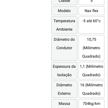
Classe
5
Modelo
Nax flex
Temperatura
-5 até 60°c
Ambiente
Diâmetro do
10,75
Condutor
(Milímetro
Quadrado)
Espessura da
1,1 (Milímetro
Isolação
Quadrado)
Diâmetro
16 (Milímetro
Externo
Quadrado)
Massa
704kg/km