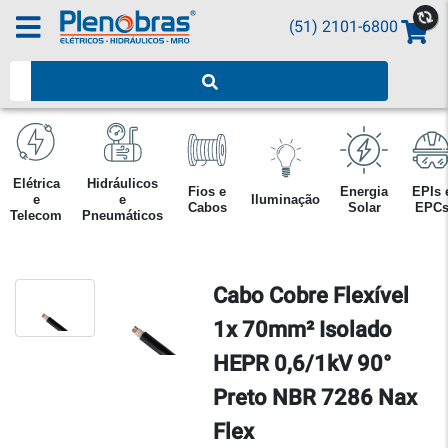
(51) 2101-6800
Pesquisar produtos
Elétrica
Hidráulicos
Fios e
Energia
EPIs 
e
e
Iluminação
Cabos
Solar
EPC
Telecom
Pneumáticos
Cabo Cobre Flexível
1x 70mm² Isolado
HEPR 0,6/1kV 90°
Preto NBR 7286 Nax
Flex