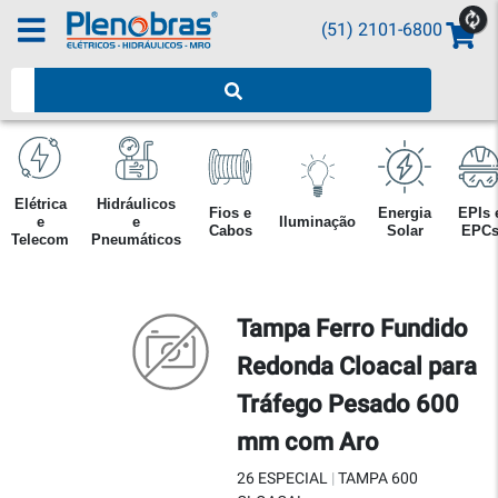
(51) 2101-6800
Pesquisar produtos
Elétrica
Hidráulicos
Fios e
Energia
EPIs 
e
e
Iluminação
Cabos
Solar
EPC
Telecom
Pneumáticos
Tampa Ferro Fundido
Redonda Cloacal para
Tráfego Pesado 600
mm com Aro
26 ESPECIAL
|
TAMPA 600