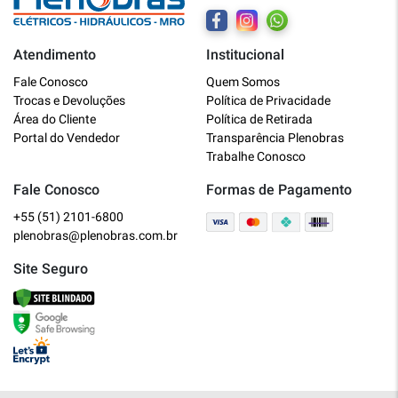
Atendimento
Institucional
Plenobras
Fale Conosco
Quem Somos
Online
Trocas e Devoluções
Política de Privacidade
Área do Cliente
Política de Retirada
Bem vindo a Plenobras! Aqui você
Portal do Vendedor
Transparência Plenobras
encontra toda a linha de materiais
Trabalhe Conosco
elétricos, hidráulicos e MRO.
Fale Conosco
Formas de Pagamento
+55 (51) 2101-6800
O que você deseja?
plenobras@plenobras.com.br
Dúvidas técnicas sobre produtos
Site Seguro
Informações sobre um pedido
Falar com um atendente