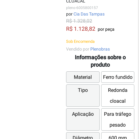
CLOACAL
pleno-6005800157
por
Cia Das Tampas
R$ 1.328,02
R$ 1.128,82
por peça
Sob Encomenda
Vendido por
Plenobras
Informações sobre o
produto
Material
Ferro fundido
Tipo
Redonda
cloacal
Aplicação
Para tráfego
pesado
Diâmetro
600 mm