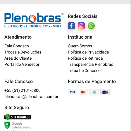
Redes Sociais
Atendimento
Institucional
Plenobras
Fale Conosco
Quem Somos
Online
Trocas e Devoluções
Política de Privacidade
Área do Cliente
Política de Retirada
Bem vindo a Plenobras! Aqui você
Portal do Vendedor
Transparência Plenobras
encontra toda a linha de materiais
Trabalhe Conosco
elétricos, hidráulicos e MRO.
Fale Conosco
Formas de Pagamento
+55 (51) 2101-6800
O que você deseja?
plenobras@plenobras.com.br
Dúvidas técnicas sobre produtos
Site Seguro
Informações sobre um pedido
Falar com um atendente