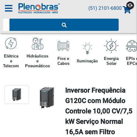
(51) 2101-6800
Pesquisar produtos
Elétrica
Hidráulicos
Fios e
Energia
EPIs 
e
e
Iluminação
Cabos
Solar
EPC
Telecom
Pneumáticos
Inversor Frequência
G120C com Módulo
Controle 10,00 CV/7,5
kW Serviço Normal
16,5A sem Filtro