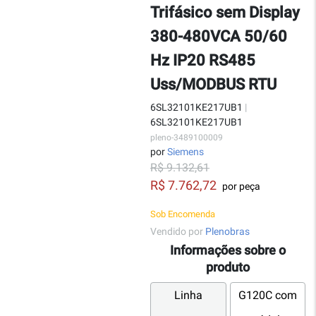
Trifásico sem Display
380-480VCA 50/60
Hz IP20 RS485
Uss/MODBUS RTU
6SL32101KE217UB1
|
6SL32101KE217UB1
pleno-3489100009
por
Siemens
R$ 9.132,61
R$ 7.762,72
por peça
Sob Encomenda
Vendido por
Plenobras
Informações sobre o
produto
Linha
G120C com