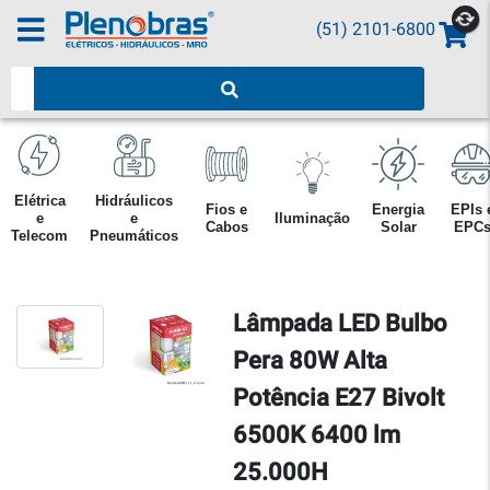
(51) 2101-6800
Pesquisar produtos
Elétrica
Hidráulicos
Fios e
Energia
EPIs 
e
e
Iluminação
Cabos
Solar
EPC
Telecom
Pneumáticos
Lâmpada LED Bulbo
Pera 80W Alta
Potência E27 Bivolt
6500K 6400 lm
25.000H