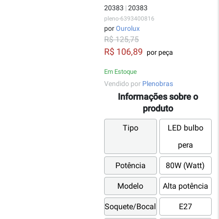
20383
|
20383
pleno-6393400816
por
Ourolux
R$ 125,75
R$ 106,89
por peça
Em Estoque
Vendido por
Plenobras
Informações sobre o
produto
Tipo
LED bulbo
pera
Potência
80W (Watt)
Modelo
Alta potência
Soquete/Bocal
E27