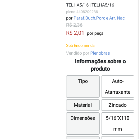
TELHA5/16
|
TELHA5/16
pleno-4408200238
por
Paraf,Buch,Porc e Arr. Nac
R$ 2,36
R$ 2,01
por peça
Sob Encomenda
Vendido por
Plenobras
Informações sobre o
produto
Tipo
Auto-
Atarraxante
Material
Zincado
Dimensões
5/16"X110
mm