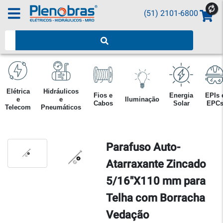
(51) 2101-6800
Pesquisar produtos
Elétrica
Hidráulicos
Fios e
Energia
EPIs 
e
e
Iluminação
Cabos
Solar
EPC
Telecom
Pneumáticos
Parafuso Auto-
Atarraxante Zincado
5/16"X110 mm para
Telha com Borracha
Vedação