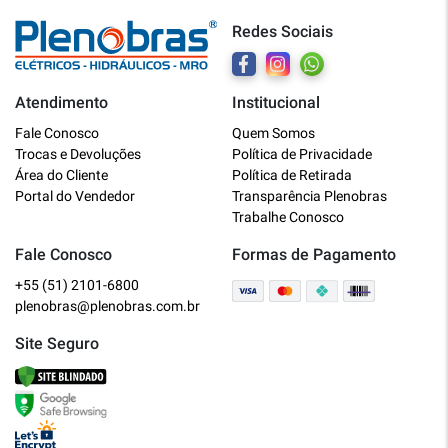
Redes Sociais
Atendimento
Institucional
Plenobras
Fale Conosco
Quem Somos
Online
Trocas e Devoluções
Política de Privacidade
Área do Cliente
Política de Retirada
Bem vindo a Plenobras! Aqui você
Portal do Vendedor
Transparência Plenobras
encontra toda a linha de materiais
Trabalhe Conosco
elétricos, hidráulicos e MRO.
Fale Conosco
Formas de Pagamento
+55 (51) 2101-6800
O que você deseja?
plenobras@plenobras.com.br
Dúvidas técnicas sobre produtos
Site Seguro
Informações sobre um pedido
Falar com um atendente