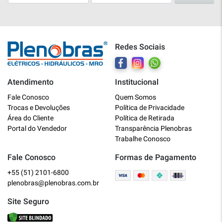
Redes Sociais
Atendimento
Institucional
Plenobras
Fale Conosco
Quem Somos
Online
Trocas e Devoluções
Política de Privacidade
Área do Cliente
Política de Retirada
Bem vindo a Plenobras! Aqui você
Portal do Vendedor
Transparência Plenobras
encontra toda a linha de materiais
Trabalhe Conosco
elétricos, hidráulicos e MRO.
Fale Conosco
Formas de Pagamento
+55 (51) 2101-6800
O que você deseja?
plenobras@plenobras.com.br
Dúvidas técnicas sobre produtos
Site Seguro
Informações sobre um pedido