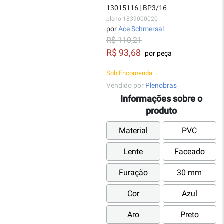
13015116
|
BP3/16
pleno-1839000020
por
Ace Schmersal
R$ 110,21
R$ 93,68
por peça
Sob Encomenda
Vendido por
Plenobras
Informações sobre o
produto
Material
PVC
Lente
Faceado
Furação
30 mm
Cor
Azul
Aro
Preto