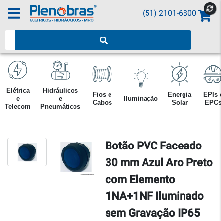
(51) 2101-6800
Pesquisar produtos
Elétrica
Hidráulicos
Fios e
Energia
EPIs 
e
e
Iluminação
Cabos
Solar
EPC
Telecom
Pneumáticos
Botão PVC Faceado
30 mm Azul Aro Preto
com Elemento
1NA+1NF Iluminado
sem Gravação IP65