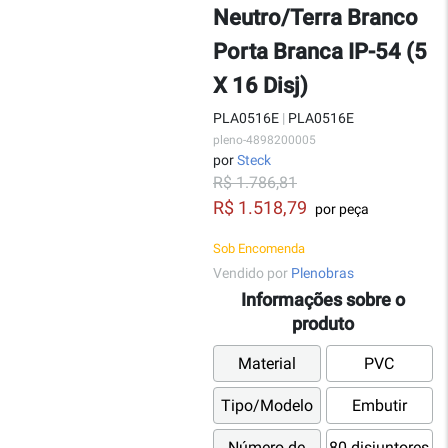
Neutro/Terra Branco
Porta Branca IP-54 (5
X 16 Disj)
PLA0516E
|
PLA0516E
pleno-4898200005
por
Steck
R$ 1.786,81
R$ 1.518,79
por peça
Sob Encomenda
Vendido por
Plenobras
Informações sobre o
produto
Material
PVC
Tipo/Modelo
Embutir
Número de
80 disjuntores