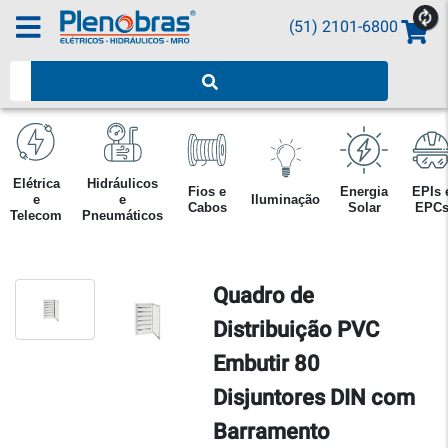
(51) 2101-6800
Pesquisar produtos
Elétrica
Hidráulicos
Fios e
Energia
EPIs 
e
e
Iluminação
Cabos
Solar
EPC
Telecom
Pneumáticos
Quadro de
Distribuição PVC
Embutir 80
Disjuntores DIN com
Barramento