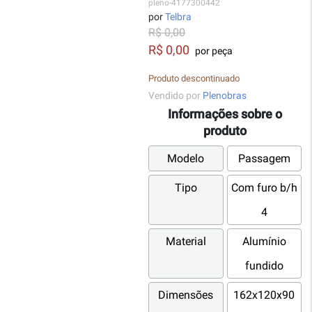
pleno-4177300442
por
Telbra
R$ 0,00
R$ 0,00
por peça
Produto descontinuado
Vendido por
Plenobras
Informações sobre o
produto
Modelo
Passagem
Tipo
Com furo b/h
4
Material
Alumínio
fundido
Dimensões
162x120x90