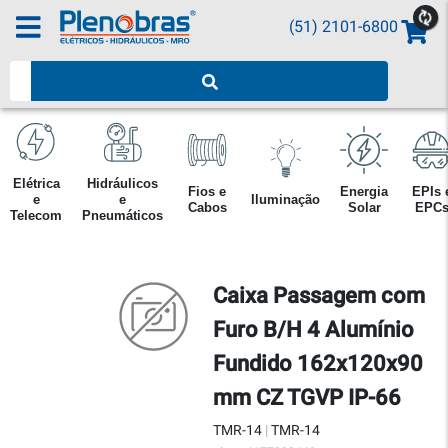
(51) 2101-6800
Pesquisar produtos
Elétrica
Hidráulicos
Fios e
Energia
EPIs 
e
e
Iluminação
Cabos
Solar
EPC
Telecom
Pneumáticos
Caixa Passagem com
Furo B/H 4 Alumínio
Fundido 162x120x90
mm CZ TGVP IP-66
TMR-14
|
TMR-14