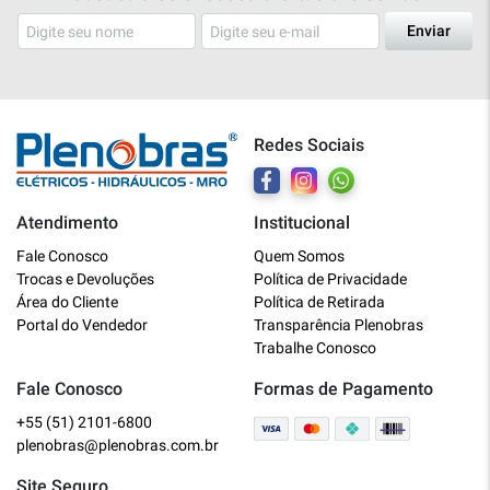
Enviar
Redes Sociais
Atendimento
Institucional
Plenobras
Fale Conosco
Quem Somos
Online
Trocas e Devoluções
Política de Privacidade
Área do Cliente
Política de Retirada
Bem vindo a Plenobras! Aqui você
Portal do Vendedor
Transparência Plenobras
encontra toda a linha de materiais
Trabalhe Conosco
elétricos, hidráulicos e MRO.
Fale Conosco
Formas de Pagamento
+55 (51) 2101-6800
O que você deseja?
plenobras@plenobras.com.br
Dúvidas técnicas sobre produtos
Site Seguro