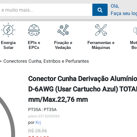
Olá,
Faça seu lo
Energia
EPIs e
Fixação e
Ferramentas e
Mot
Solar
EPCs
Vedação
Máquinas
Bo
Conectores Cunha, Estribos e Perfurantes
Conector Cunha Derivação Alumín
D-6AWG (Usar Cartucho Azul) TOTA
mm/Max.22,76 mm
PT35A
|
PT35A
pleno-2515200069
por
Krj
R$ 28,56