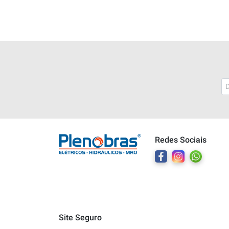
Plenobras
Online
Redes Sociais
Bem vindo a Plenobras! Aqui você
encontra toda a linha de materiais
elétricos, hidráulicos e MRO.
O que você deseja?
Dúvidas técnicas sobre produtos
Site Seguro