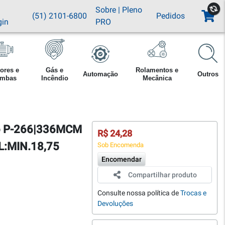
Sobre
|
Pleno
(51) 2101-6800
Pedidos
gin
PRO
ores e
Gás e
Rolamentos e
Automação
Outros
mbas
Incêndio
Mecânica
io P-266|336MCM
R$ 24,28
L:MIN.18,75
Sob Encomenda
Encomendar
Compartilhar produto
Consulte nossa política de
Trocas e
Devoluções