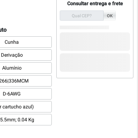
Consultar entrega e frete
OK
uto
Cunha
Derivação
Alumínio
-266|336MCM
D-6AWG
r cartucho azul)
5.5mm; 0.04 Kg