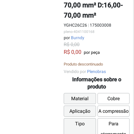
70,00 mm² D:16,00-
70,00 mm²
YGHC26C26
|
175003008
pleno-4041100168
por
Burndy
R$ 0,00
R$ 0,00
por peça
Produto descontinuado
Vendido por
Plenobras
Informações sobre o
produto
Material
Cobre
Aplicação
A compressão
Tipo
Para