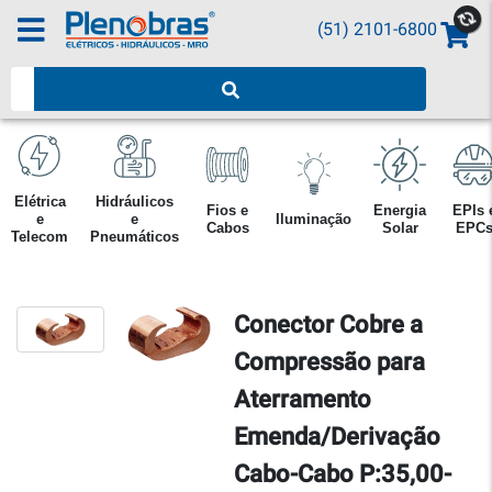
(51) 2101-6800
Pesquisar produtos
Elétrica
Hidráulicos
Fios e
Energia
EPIs 
e
e
Iluminação
Cabos
Solar
EPC
Telecom
Pneumáticos
Conector Cobre a
Compressão para
Aterramento
Emenda/Derivação
Cabo-Cabo P:35,00-