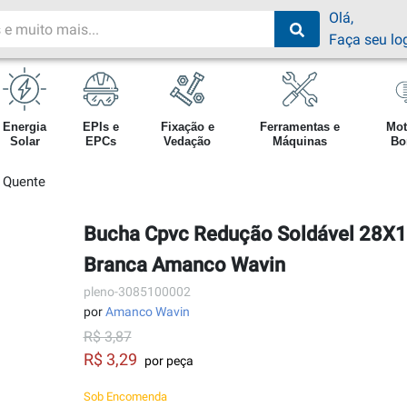
Olá,
Faça seu lo
Energia
EPIs e
Fixação e
Ferramentas e
Mot
Solar
EPCs
Vedação
Máquinas
Bo
 Quente
Bucha Cpvc Redução Soldável 28
Branca Amanco Wavin
pleno-3085100002
por
Amanco Wavin
R$ 3,87
R$ 3,29
por peça
Sob Encomenda