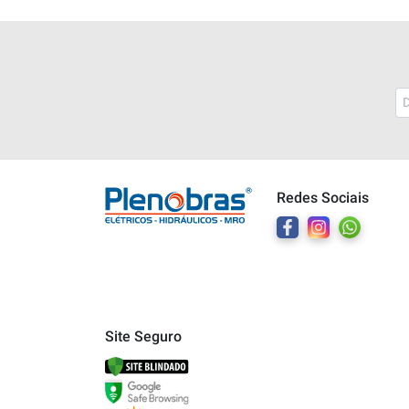
Plenobras
Online
Redes Sociais
Bem vindo a Plenobras! Aqui você
encontra toda a linha de materiais
elétricos, hidráulicos e MRO.
O que você deseja?
Dúvidas técnicas sobre produtos
Site Seguro
Informações sobre um pedido
Falar com um atendente