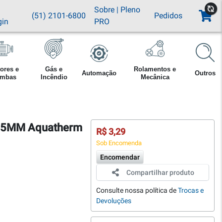
Sobre
|
Pleno
(51) 2101-6800
Pedidos
gin
PRO
ores e
Gás e
Rolamentos e
Automação
Outros
mbas
Incêndio
Mecânica
X15MM Aquatherm
R$ 3,29
Sob Encomenda
Encomendar
Compartilhar produto
Consulte nossa política de
Trocas e
Devoluções