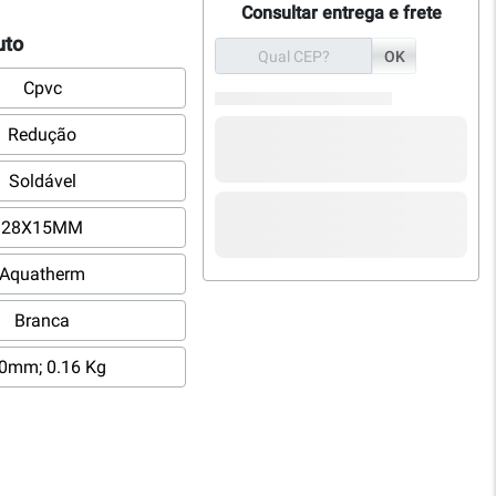
Consultar entrega e frete
uto
OK
Cpvc
Redução
Soldável
28X15MM
Aquatherm
Branca
0mm; 0.16 Kg