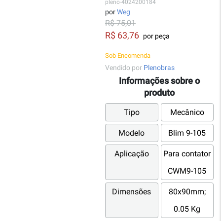
pleno-4024200184
por
Weg
R$ 75,01
R$ 63,76
por peça
Sob Encomenda
Vendido por
Plenobras
Informações sobre o
produto
Tipo
Mecânico
Modelo
Blim 9-105
Aplicação
Para contator
CWM9-105
Dimensões
80x90mm;
0.05 Kg