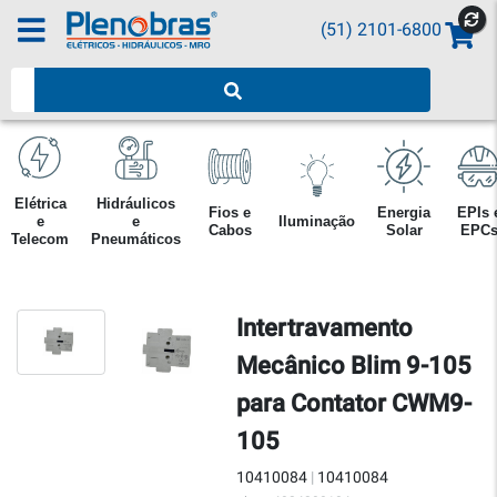
(51) 2101-6800
Pesquisar produtos
Elétrica
Hidráulicos
Fios e
Energia
EPIs 
e
e
Iluminação
Cabos
Solar
EPC
Telecom
Pneumáticos
Intertravamento
Mecânico Blim 9-105
para Contator CWM9-
105
10410084
|
10410084