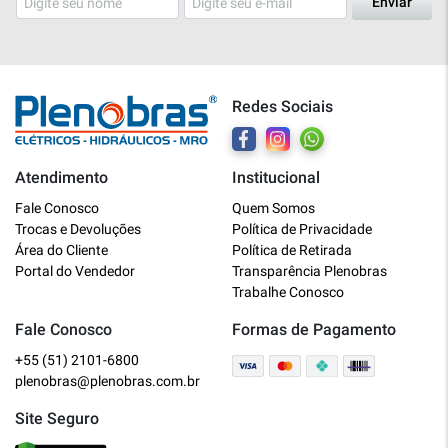
Enviar
Redes Sociais
Atendimento
Institucional
Plenobras
Fale Conosco
Quem Somos
Online
Trocas e Devoluções
Política de Privacidade
Área do Cliente
Política de Retirada
Bem vindo a Plenobras! Aqui você
Portal do Vendedor
Transparência Plenobras
encontra toda a linha de materiais
Trabalhe Conosco
elétricos, hidráulicos e MRO.
Fale Conosco
Formas de Pagamento
+55 (51) 2101-6800
O que você deseja?
plenobras@plenobras.com.br
Dúvidas técnicas sobre produtos
Site Seguro
Informações sobre um pedido