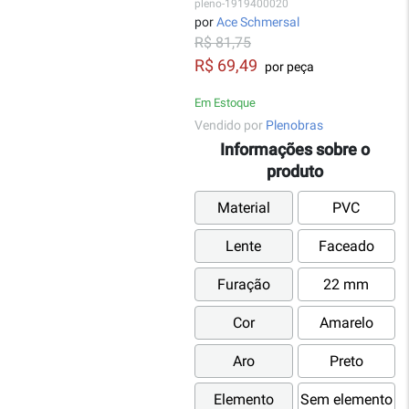
pleno-1919400020
por
Ace Schmersal
R$ 81,75
R$ 69,49
por peça
Em Estoque
Vendido por
Plenobras
Informações sobre o
produto
Material
PVC
Lente
Faceado
Furação
22 mm
Cor
Amarelo
Aro
Preto
Elemento
Sem elemento