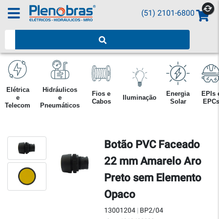
(51) 2101-6800
Pesquisar produtos
Elétrica
Hidráulicos
Fios e
Energia
EPIs 
e
e
Iluminação
Cabos
Solar
EPC
Telecom
Pneumáticos
Botão PVC Faceado
22 mm Amarelo Aro
Preto sem Elemento
Opaco
13001204
|
BP2/04