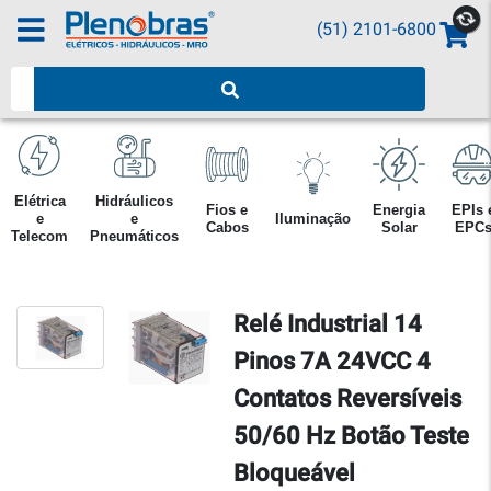
(51) 2101-6800
Pesquisar produtos
Elétrica
Hidráulicos
Fios e
Energia
EPIs 
e
e
Iluminação
Cabos
Solar
EPC
Telecom
Pneumáticos
Relé Industrial 14
Pinos 7A 24VCC 4
Contatos Reversíveis
50/60 Hz Botão Teste
Bloqueável