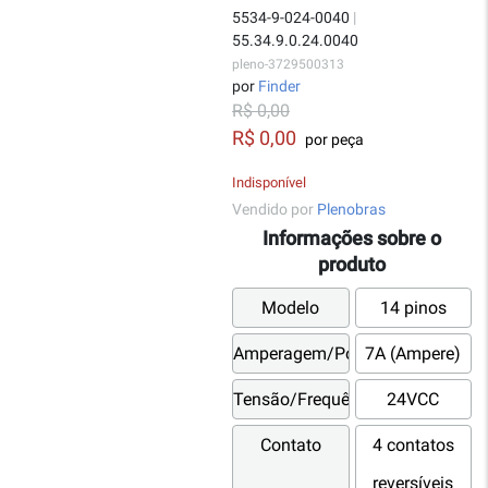
5534-9-024-0040
|
55.34.9.0.24.0040
pleno-3729500313
por
Finder
R$ 0,00
R$ 0,00
por peça
Indisponível
Vendido por
Plenobras
Informações sobre o
produto
Modelo
14 pinos
Amperagem/Potência
7A (Ampere)
Tensão/Frequência
24VCC
Contato
4 contatos
reversíveis