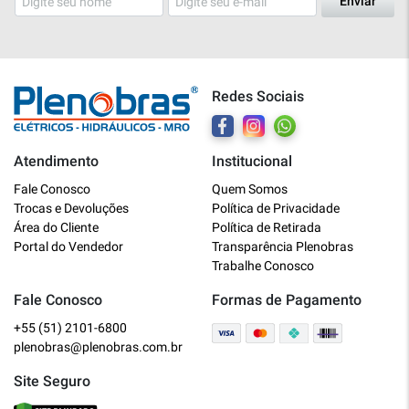
Enviar
Redes Sociais
Atendimento
Institucional
Plenobras
Fale Conosco
Quem Somos
Online
Trocas e Devoluções
Política de Privacidade
Área do Cliente
Política de Retirada
Bem vindo a Plenobras! Aqui você
Portal do Vendedor
Transparência Plenobras
encontra toda a linha de materiais
Trabalhe Conosco
elétricos, hidráulicos e MRO.
Fale Conosco
Formas de Pagamento
+55 (51) 2101-6800
O que você deseja?
plenobras@plenobras.com.br
Dúvidas técnicas sobre produtos
Site Seguro
Informações sobre um pedido