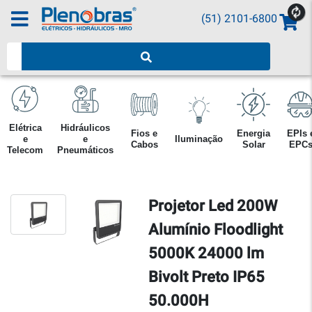
(51) 2101-6800
Pesquisar produtos
Elétrica
Hidráulicos
Fios e
Energia
EPIs 
e
e
Iluminação
Cabos
Solar
EPC
Telecom
Pneumáticos
Projetor Led 200W
Alumínio Floodlight
5000K 24000 lm
Bivolt Preto IP65
50.000H