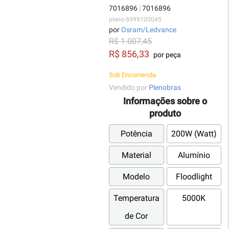
7016896
|
7016896
pleno-5999100045
por
Osram/Ledvance
R$ 1.007,45
R$ 856,33
por peça
Sob Encomenda
Vendido por
Plenobras
Informações sobre o
produto
Potência
200W (Watt)
Material
Alumínio
Modelo
Floodlight
Temperatura
5000K
de Cor