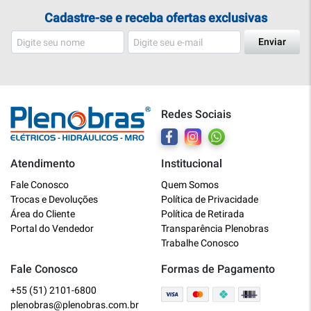
Cadastre-se e receba ofertas exclusivas
Enviar
Redes Sociais
Atendimento
Institucional
Plenobras
Fale Conosco
Quem Somos
Online
Trocas e Devoluções
Política de Privacidade
Área do Cliente
Política de Retirada
Bem vindo a Plenobras! Aqui você
Portal do Vendedor
Transparência Plenobras
encontra toda a linha de materiais
Trabalhe Conosco
elétricos, hidráulicos e MRO.
Fale Conosco
Formas de Pagamento
+55 (51) 2101-6800
O que você deseja?
plenobras@plenobras.com.br