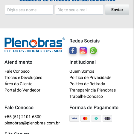
Enviar
Redes Sociais
Atendimento
Institucional
Plenobras
Fale Conosco
Quem Somos
Online
Trocas e Devoluções
Política de Privacidade
Área do Cliente
Política de Retirada
Bem vindo a Plenobras! Aqui você
Portal do Vendedor
Transparência Plenobras
encontra toda a linha de materiais
Trabalhe Conosco
elétricos, hidráulicos e MRO.
Fale Conosco
Formas de Pagamento
+55 (51) 2101-6800
O que você deseja?
plenobras@plenobras.com.br
Dúvidas técnicas sobre produtos