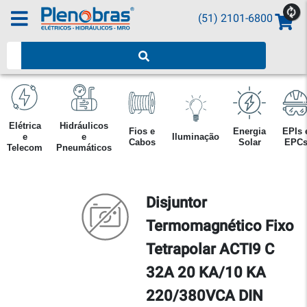
(51) 2101-6800
Pesquisar produtos
Elétrica
Hidráulicos
Fios e
Energia
EPIs 
e
e
Iluminação
Cabos
Solar
EPC
Telecom
Pneumáticos
Disjuntor
Termomagnético Fixo
Tetrapolar ACTI9 C
32A 20 KA/10 KA
220/380VCA DIN