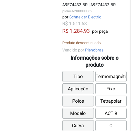
A9F74432-BR
|
A9F74432-BR
pleno-6200800082
por
Schneider Electric
R$ 1.511,68
R$ 1.284,93
por peça
Produto descontinuado
Vendido por
Plenobras
Informações sobre o
produto
Tipo
Termomagnético
Aplicação
Fixo
Polos
Tetrapolar
Modelo
ACTI9
Curva
C