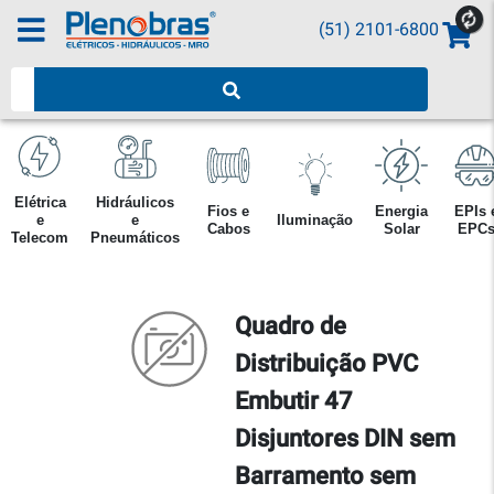
(51) 2101-6800
Pesquisar produtos
Elétrica
Hidráulicos
Fios e
Energia
EPIs 
e
e
Iluminação
Cabos
Solar
EPC
Telecom
Pneumáticos
Quadro de
Distribuição PVC
Embutir 47
Disjuntores DIN sem
Barramento sem