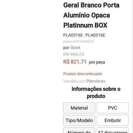
Geral Branco Porta
Alumínio Opaca
Platinnum BOX
PLA0316E
|
PLA0316E
pleno-6025300005
por
Steck
R$ 966,72
R$ 821,71
por peça
Produto descontinuado
Vendido por
Plenobras
Informações sobre o
produto
Material
PVC
Tipo/Modelo
Embutir
Número de
47 disjuntores