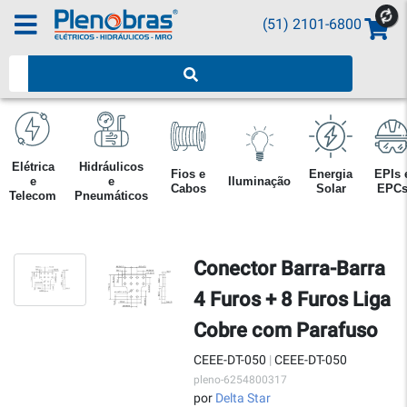
(51) 2101-6800
Pesquisar produtos
Elétrica
Hidráulicos
Fios e
Energia
EPIs 
e
e
Iluminação
Cabos
Solar
EPC
Telecom
Pneumáticos
Conector Barra-Barra
4 Furos + 8 Furos Liga
Cobre com Parafuso
CEEE-DT-050
|
CEEE-DT-050
pleno-6254800317
por
Delta Star