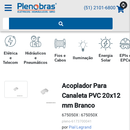
(51) 2101-6800
Pesquisar produtos
Elétrica
Hidráulicos
Fios e
Energia
EPIs 
e
e
Iluminação
Cabos
Solar
EPC
Telecom
Pneumáticos
Acoplador Para
Canaleta PVC 20x12
mm Branco
675050X
|
675050X
pleno-6173700041
por
Pial Legrand