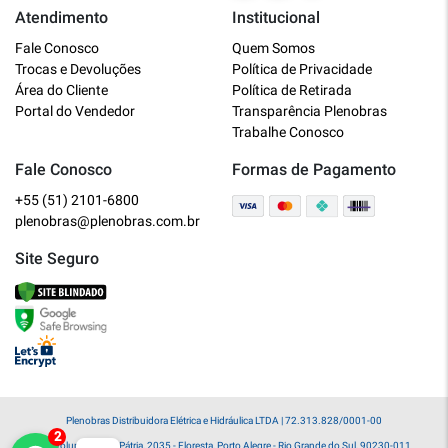
Atendimento
Institucional
Plenobras
Fale Conosco
Quem Somos
Online
Trocas e Devoluções
Política de Privacidade
Área do Cliente
Política de Retirada
Bem vindo a Plenobras! Aqui você
Portal do Vendedor
Transparência Plenobras
encontra toda a linha de materiais
Trabalhe Conosco
elétricos, hidráulicos e MRO.
Fale Conosco
Formas de Pagamento
+55 (51) 2101-6800
O que você deseja?
plenobras@plenobras.com.br
Dúvidas técnicas sobre produtos
Site Seguro
Informações sobre um pedido
Falar com um atendente
Plenobras Distribuidora Elétrica e Hidráulica LTDA | 72.313.828/0001-00
Av. Voluntários da Pátria, 2035 - Floresta, Porto Alegre - Rio Grande do Sul, 90230-011