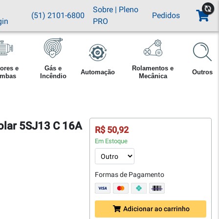
Sobre
|
Pleno
(51) 2101-6800
Pedidos
gin
PRO
ores e
Gás e
Rolamentos e
Automação
Outros
mbas
Incêndio
Mecânica
olar 5SJ13 C 16A
R$ 50,92
Em Estoque
Formas de Pagamento
Adicionar ao carrinho