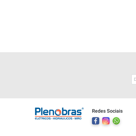
Plenobras
Online
Redes Sociais
Bem vindo a Plenobras! Aqui você
encontra toda a linha de materiais
elétricos, hidráulicos e MRO.