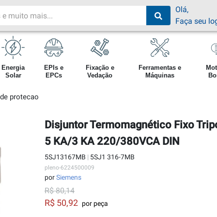
Olá,
Faça seu lo
Energia
EPIs e
Fixação e
Ferramentas e
Mot
Solar
EPCs
Vedação
Máquinas
Bo
 de protecao
Disjuntor Termomagnético Fixo Trip
5 KA/3 KA 220/380VCA DIN
5SJ13167MB
|
5SJ1 316-7MB
pleno-6224500009
por
Siemens
R$ 80,14
R$ 50,92
por peça