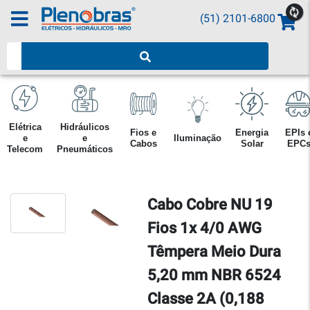
(51) 2101-6800
Pesquisar produtos
Elétrica
Hidráulicos
Fios e
Energia
EPIs 
e
e
Iluminação
Cabos
Solar
EPC
Telecom
Pneumáticos
Cabo Cobre NU 19
Fios 1x 4/0 AWG
Têmpera Meio Dura
5,20 mm NBR 6524
Classe 2A (0,188