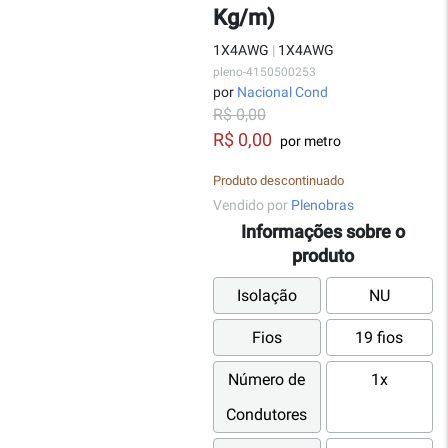
Kg/m)
1X4AWG
|
1X4AWG
pleno-4150500253
por
Nacional Cond
R$ 0,00
R$ 0,00
por metro
Produto descontinuado
Vendido por
Plenobras
Informações sobre o
produto
Isolação
NU
Fios
19 fios
Número de
1x
Condutores