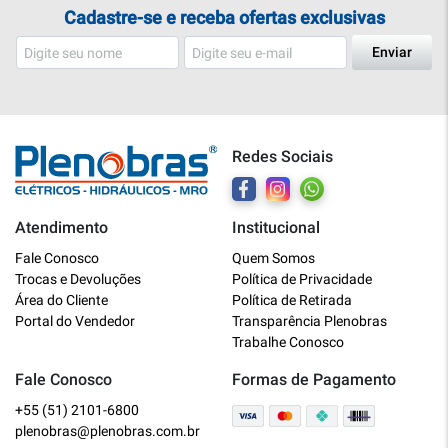
Cadastre-se e receba ofertas exclusivas
Enviar
Redes Sociais
Atendimento
Institucional
Plenobras
Fale Conosco
Quem Somos
Online
Trocas e Devoluções
Política de Privacidade
Área do Cliente
Política de Retirada
Bem vindo a Plenobras! Aqui você
Portal do Vendedor
Transparência Plenobras
encontra toda a linha de materiais
Trabalhe Conosco
elétricos, hidráulicos e MRO.
Fale Conosco
Formas de Pagamento
+55 (51) 2101-6800
O que você deseja?
plenobras@plenobras.com.br
Dúvidas técnicas sobre produtos