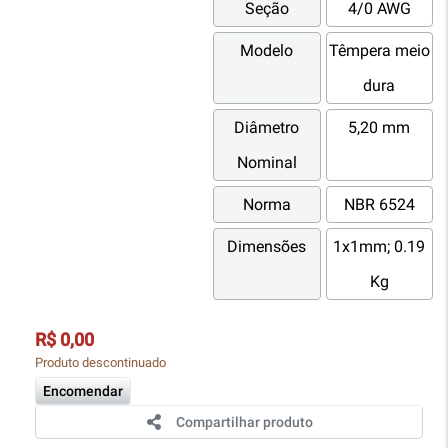
Seção
4/0 AWG
Modelo
Têmpera meio
dura
Diâmetro
5,20 mm
Nominal
Norma
NBR 6524
Dimensões
1x1mm; 0.19
Kg
R$ 0,00
Produto descontinuado
Encomendar
Compartilhar produto