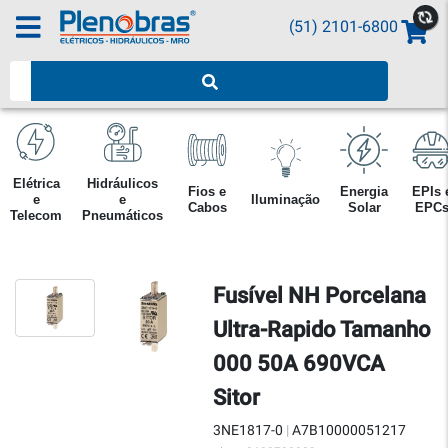
(51) 2101-6800
Pesquisar produtos
Elétrica
Hidráulicos
Fios e
Energia
EPIs 
e
e
Iluminação
Cabos
Solar
EPC
Telecom
Pneumáticos
Fusível NH Porcelana
Ultra-Rapido Tamanho
000 50A 690VCA
Sitor
3NE1817-0
|
A7B10000051217