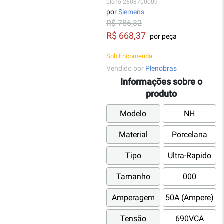
pleno-2608700009
por
Siemens
R$ 786,32
R$ 668,37
por peça
Sob Encomenda
Vendido por
Plenobras
Informações sobre o
produto
Modelo
NH
Material
Porcelana
Tipo
Ultra-Rapido
Tamanho
000
Amperagem
50A (Ampere)
Tensão
690VCA