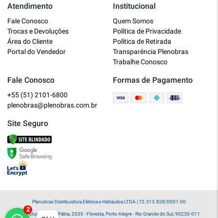
Atendimento
Institucional
Plenobras
Fale Conosco
Quem Somos
Online
Trocas e Devoluções
Política de Privacidade
Área do Cliente
Política de Retirada
Bem vindo a Plenobras! Aqui você
Portal do Vendedor
Transparência Plenobras
encontra toda a linha de materiais
Trabalhe Conosco
elétricos, hidráulicos e MRO.
Fale Conosco
Formas de Pagamento
+55 (51) 2101-6800
O que você deseja?
plenobras@plenobras.com.br
Dúvidas técnicas sobre produtos
Site Seguro
Informações sobre um pedido
Falar com um atendente
Plenobras Distribuidora Elétrica e Hidráulica LTDA | 72.313.828/0001-00
Av. Voluntários da Pátria, 2035 - Floresta, Porto Alegre - Rio Grande do Sul, 90230-011