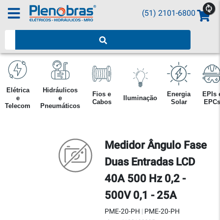
(51) 2101-6800
Pesquisar produtos
Elétrica
Hidráulicos
Fios e
Energia
EPIs 
e
e
Iluminação
Cabos
Solar
EPC
Telecom
Pneumáticos
Medidor Ângulo Fase
Duas Entradas LCD
40A 500 Hz 0,2 -
500V 0,1 - 25A
PME-20-PH
|
PME-20-PH