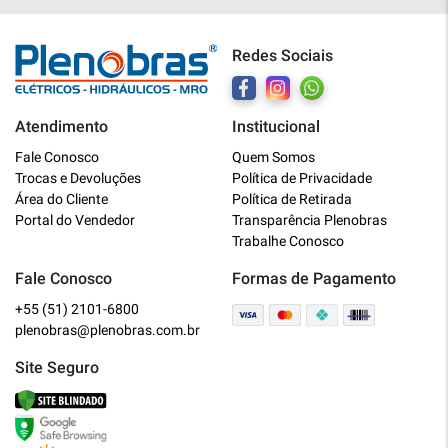
Redes Sociais
Atendimento
Institucional
Plenobras
Fale Conosco
Quem Somos
Online
Trocas e Devoluções
Política de Privacidade
Área do Cliente
Política de Retirada
Bem vindo a Plenobras! Aqui você
Portal do Vendedor
Transparência Plenobras
encontra toda a linha de materiais
Trabalhe Conosco
elétricos, hidráulicos e MRO.
Fale Conosco
Formas de Pagamento
+55 (51) 2101-6800
O que você deseja?
plenobras@plenobras.com.br
Dúvidas técnicas sobre produtos
Site Seguro
Informações sobre um pedido
Falar com um atendente