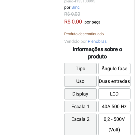
pleno-4133100995
por
Smc
R$ 0,00
R$ 0,00
por peça
Produto descontinuado
Vendido por
Plenobras
Informações sobre o
produto
Tipo
Ângulo fase
Uso
Duas entradas
Display
LCD
Escala 1
40A 500 Hz
Escala 2
0,2 - 500V
(Volt)